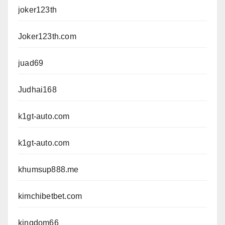
joker123th
Joker123th.com
juad69
Judhai168
k1gt-auto.com
k1gt-auto.com
khumsup888.me
kimchibetbet.com
kingdom66