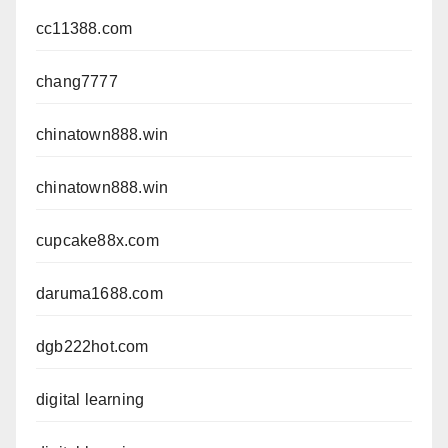
cc11388.com
chang7777
chinatown888.win
chinatown888.win
cupcake88x.com
daruma1688.com
dgb222hot.com
digital learning