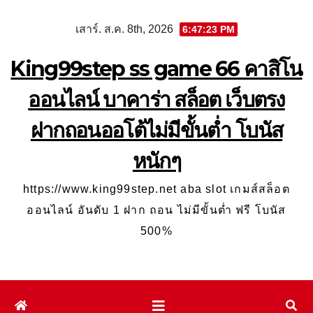
Skip
เสาร์. ส.ค. 8th, 2026
6:47:24 PM
to
content
King99step ss game 66 คาสิโน
ออนไลน์ บาคาร่า สล็อต เว็บตรง
ฝากถอนออโต้ไม่มีขั้นต่ำ โบนัส
หนักๆ
https://www.king99step.net aba slot เกมส์สล็อต
ออนไลน์ อันดับ 1 ฝาก ถอน ไม่มีขั้นต่ำ ฟรี โบนัส
500%