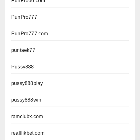
PunPro66.com
PunPro777
PunPro777.com
puntaek77
Pussy888
pussy888play
pussy888win
ramclubx.com
realflikbet.com