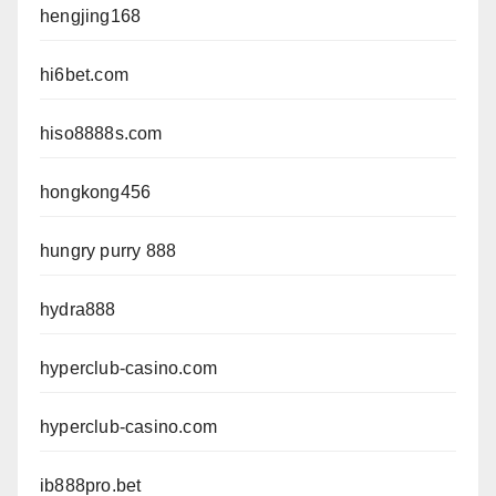
hengjing168
hi6bet.com
hiso8888s.com
hongkong456
hungry purry 888
hydra888
hyperclub-casino.com
hyperclub-casino.com
ib888pro.bet