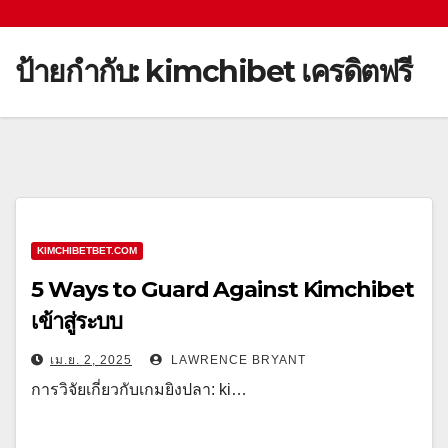
ป้ายกำกับ:
kimchibet เครดิตฟรี
KIMCHIBETBET.COM
5 Ways to Guard Against Kimchibet
เข้าสู่ระบบ
เม.ย. 2, 2025
LAWRENCE BRYANT
การวิจัยเกี่ยวกับเกมยิงปลา: ki…