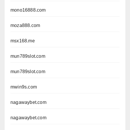
mono16888.com
moza888.com
msx168.me
mun789slot.com
mun789slot.com
mwin9s.com
nagawaybet.com
nagawaybet.com