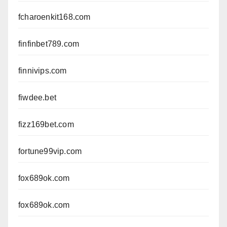
fcharoenkit168.com
finfinbet789.com
finnivips.com
fiwdee.bet
fizz169bet.com
fortune99vip.com
fox689ok.com
fox689ok.com