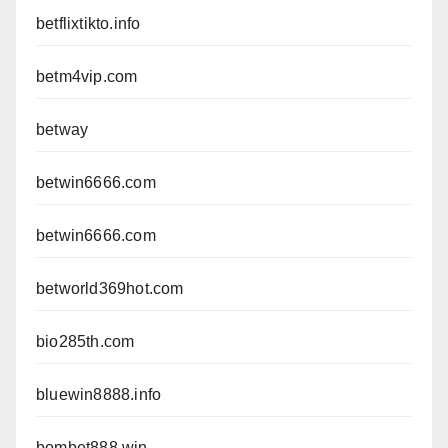
betflixtikto.info
betm4vip.com
betway
betwin6666.com
betwin6666.com
betworld369hot.com
bio285th.com
bluewin8888.info
bombet888.win