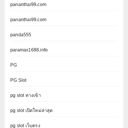
pananthai99.com
pananthai99.com
panda555
paramax1688.info
PG
PG Slot
pg slot ทางเข้า
pg slot เปิดใหม่ล่าสุด
pg slot เว็บตรง