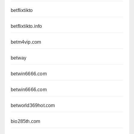
betflixtikto
betflixtikto.info
betm4vip.com
betway
betwin6666.com
betwin6666.com
betworld369hot.com
bio285th.com