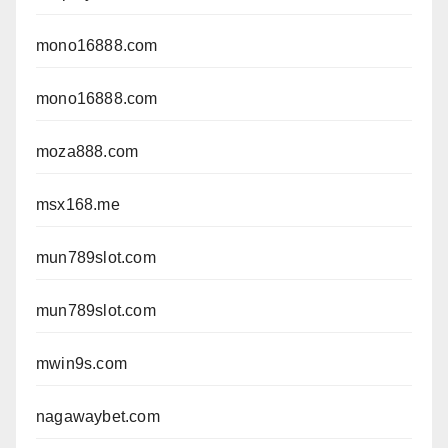
mono16888.com
mono16888.com
moza888.com
msx168.me
mun789slot.com
mun789slot.com
mwin9s.com
nagawaybet.com