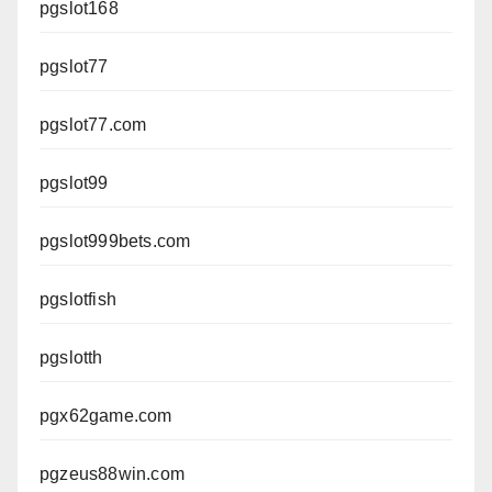
pgslot168
pgslot77
pgslot77.com
pgslot99
pgslot999bets.com
pgslotfish
pgslotth
pgx62game.com
pgzeus88win.com