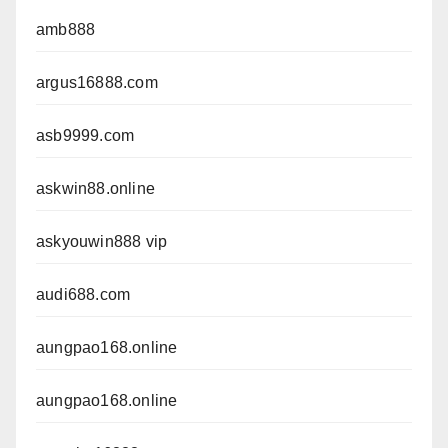
amb888
argus16888.com
asb9999.com
askwin88.online
askyouwin888 vip
audi688.com
aungpao168.online
aungpao168.online