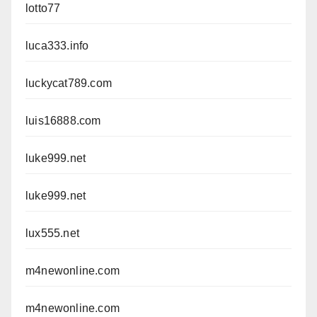
lotto77
luca333.info
luckycat789.com
luis16888.com
luke999.net
luke999.net
lux555.net
m4newonline.com
m4newonline.com