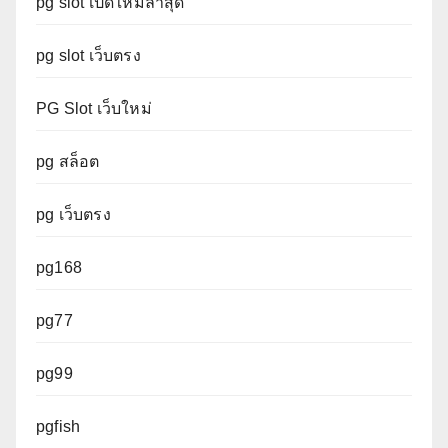
pg slot เปิดใหม่ล่าสุด
pg slot เว็บตรง
PG Slot เว็บใหม่
pg สล็อต
pg เว็บตรง
pg168
pg77
pg99
pgfish