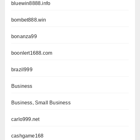
bluewin8888.info
bombet888.win
bonanza99
boonlert1688.com
brazil999
Business
Business, Small Business
carlo999.net
cashgame168