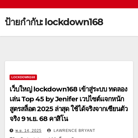
ป้ายกำกับ:
lockdown168
LOCKDOWN168
เว็บใหญ่ lockdown168 เข้าสู่ระบบ ทดลอง
เล่น Top 45 by Jenifer เวปไซต์แจกหนัก
สูตรสล็อต 2025 ล่าสุด ใช้ได้จริงจากเซียนตัว
จริง 9 พ.ย. 68 คาสิโน
พ.ย. 14, 2025
LAWRENCE BRYANT