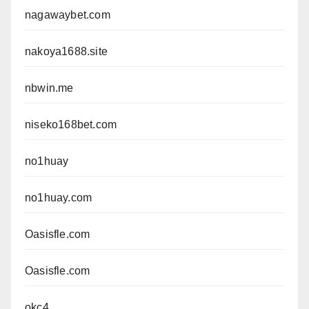
nagawaybet.com
nakoya1688.site
nbwin.me
niseko168bet.com
no1huay
no1huay.com
Oasisfle.com
Oasisfle.com
okc4