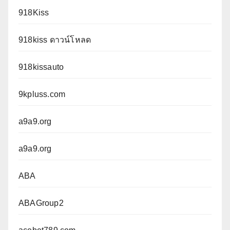
918Kiss
918kiss ดาวน์โหลด
918kissauto
9kpluss.com
a9a9.org
a9a9.org
ABA
ABAGroup2