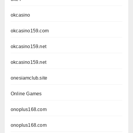
okcasino
okcasino159.com
okcasino159.net
okcasino159.net
onesiamclub.site
Online Games
onoplus168.com
onoplus168.com