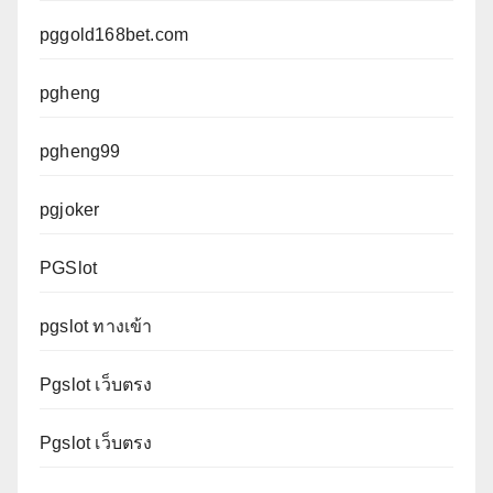
pggold168bet.com
pgheng
pgheng99
pgjoker
PGSlot
pgslot ทางเข้า
Pgslot เว็บตรง
Pgslot เว็บตรง