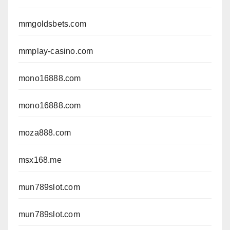
mmgoldsbets.com
mmplay-casino.com
mono16888.com
mono16888.com
moza888.com
msx168.me
mun789slot.com
mun789slot.com