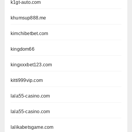
k1gt-auto.com
khumsup888.me
kimchibetbet.com
kingdom66
kingxxxbet123.com
kitti999vip.com
lala55-casino.com
lala55-casino.com
lalikabetsgame.com