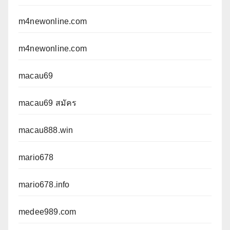
m4newonline.com
m4newonline.com
macau69
macau69 สมัคร
macau888.win
mario678
mario678.info
medee989.com