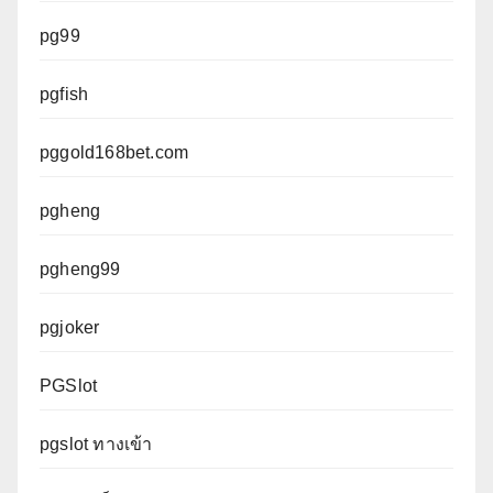
pg99
pgfish
pggold168bet.com
pgheng
pgheng99
pgjoker
PGSlot
pgslot ทางเข้า