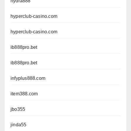
hydra888
hyperclub-casino.com
hyperclub-casino.com
ib888pro.bet
ib888pro.bet
infyplus888.com
item388.com
jbo355
jinda55