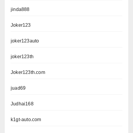
jinda888
Joker123
joker123auto
joker123th
Joker123th.com
juad69
Judhai168
k1gt-auto.com