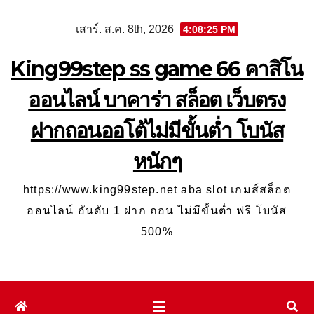
Skip
เสาร์. ส.ค. 8th, 2026
4:08:26 PM
to
content
King99step ss game 66 คาสิโน
ออนไลน์ บาคาร่า สล็อต เว็บตรง
ฝากถอนออโต้ไม่มีขั้นต่ำ โบนัส
หนักๆ
https://www.king99step.net aba slot เกมส์สล็อต
ออนไลน์ อันดับ 1 ฝาก ถอน ไม่มีขั้นต่ำ ฟรี โบนัส
500%