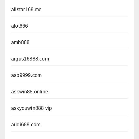
allstar168.me
alot666
amb888
argus16888.com
asb9999.com
askwin88.online
askyouwin888 vip
audi688.com