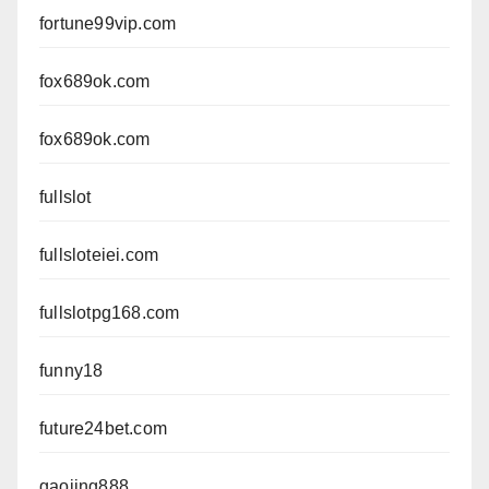
fortune99vip.com
fox689ok.com
fox689ok.com
fullslot
fullsloteiei.com
fullslotpg168.com
funny18
future24bet.com
gaojing888