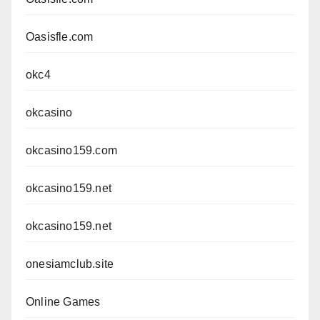
Oasisfle.com
okc4
okcasino
okcasino159.com
okcasino159.net
okcasino159.net
onesiamclub.site
Online Games