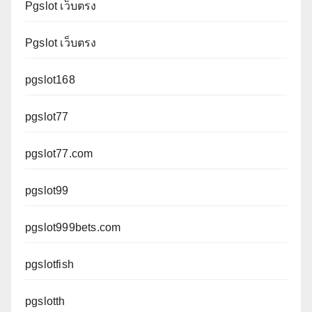
Pgslot เว็บตรง
Pgslot เว็บตรง
pgslot168
pgslot77
pgslot77.com
pgslot99
pgslot999bets.com
pgslotfish
pgslotth