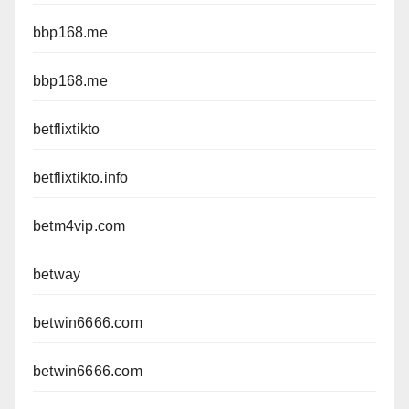
bbp168.me
bbp168.me
betflixtikto
betflixtikto.info
betm4vip.com
betway
betwin6666.com
betwin6666.com