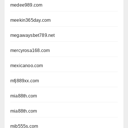
medee989.com
meekin365day.com
megawaysbet789.net
mercyrosa168.com
mexicanoo.com
mfj889xx.com
mia88th.com
mia88th.com
mib555s.com