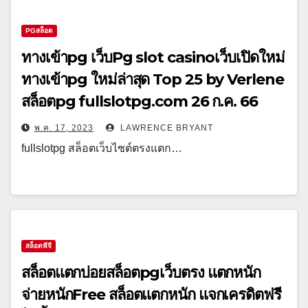
PGสล็อต
ทางเข้าpg เว็บPg slot casinoเว็บเปิดใหม่
ทางเข้าpg ใหม่ล่าสุด Top 25 by Verlene
สล็อตpg fullslotpg.com 26 ก.ค. 66
พ.ค. 17, 2023
LAWRENCE BRYANT
fullslotpg สล็อตเว็บไซต์ตรงแตก…
สล็อตพีจี
สล็อตแตกบ่อยสล็อตpgเว็บตรง แตกหนัก
จ่ายหนักFree สล็อตแตกหนัก แจกเครดิตฟรี