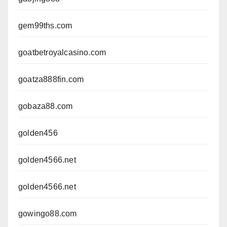
gem99ths.com
goatbetroyalcasino.com
goatza888fin.com
gobaza88.com
golden456
golden4566.net
golden4566.net
gowingo88.com