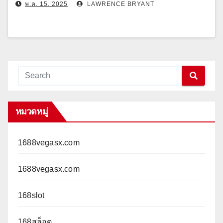
พ.ค. 15, 2025
LAWRENCE BRYANT
หมวดหมู่
1688vegasx.com
1688vegasx.com
168slot
168สล็อต