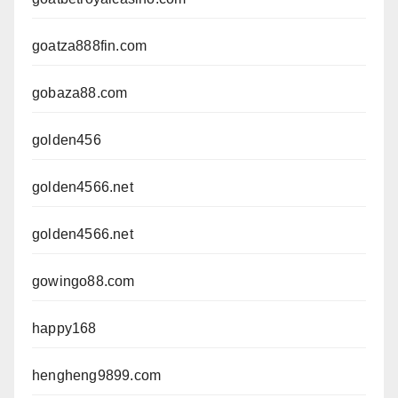
goatza888fin.com
gobaza88.com
golden456
golden4566.net
golden4566.net
gowingo88.com
happy168
hengheng9899.com