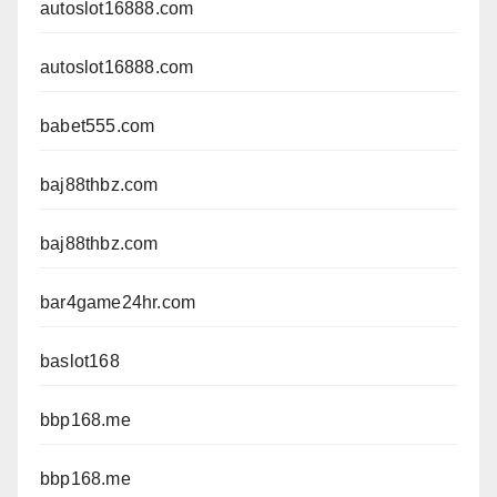
autoslot16888.com
autoslot16888.com
babet555.com
baj88thbz.com
baj88thbz.com
bar4game24hr.com
baslot168
bbp168.me
bbp168.me