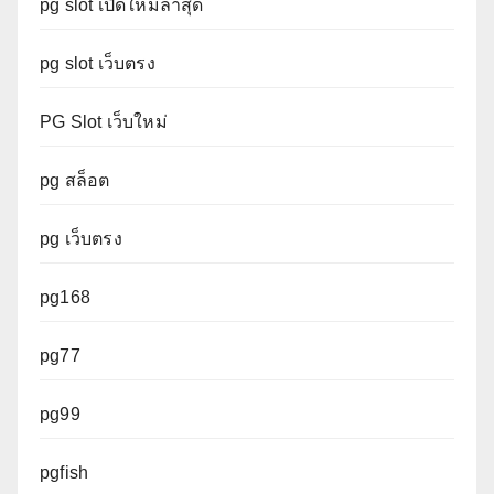
pg slot เปิดใหม่ล่าสุด
pg slot เว็บตรง
PG Slot เว็บใหม่
pg สล็อต
pg เว็บตรง
pg168
pg77
pg99
pgfish