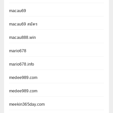
macau69
macau69 สมัคร
macau888.win
mario678
mario678.info
medee989.com
medee989.com
meekin365day.com