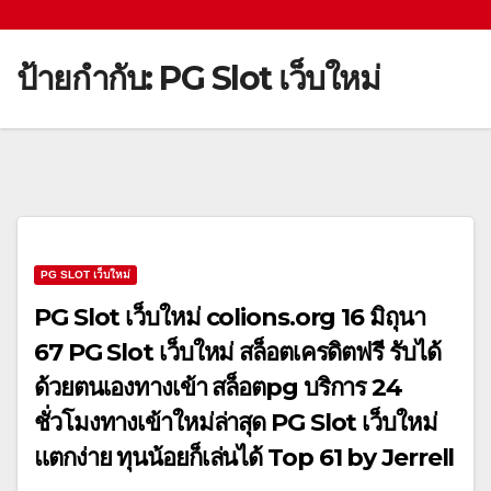
ป้ายกำกับ:
PG Slot เว็บใหม่
PG SLOT เว็บใหม่
PG Slot เว็บใหม่ colions.org 16 มิถุนา
67 PG Slot เว็บใหม่ สล็อตเครดิตฟรี รับได้
ด้วยตนเองทางเข้า สล็อตpg บริการ 24
ชั่วโมงทางเข้าใหม่ล่าสุด PG Slot เว็บใหม่
แตกง่าย ทุนน้อยก็เล่นได้ Top 61 by Jerrell