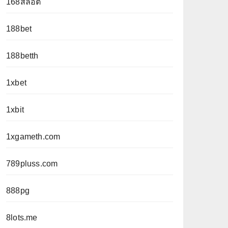
168สล็อต
188bet
188betth
1xbet
1xbit
1xgameth.com
789pluss.com
888pg
8lots.me