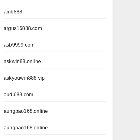
amb888
argus16888.com
asb9999.com
askwin88.online
askyouwin888 vip
audi688.com
aungpao168.online
aungpao168.online