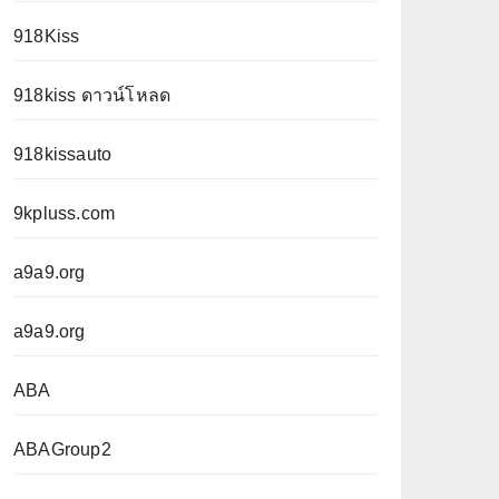
918Kiss
918kiss ดาวน์โหลด
918kissauto
9kpluss.com
a9a9.org
a9a9.org
ABA
ABAGroup2