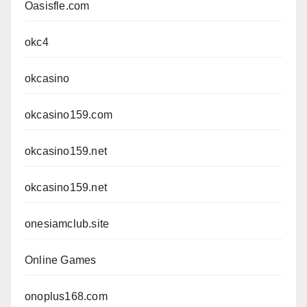
Oasisfle.com
okc4
okcasino
okcasino159.com
okcasino159.net
okcasino159.net
onesiamclub.site
Online Games
onoplus168.com