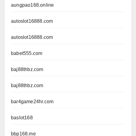
aungpao168.online
autoslot16888.com
autoslot16888.com
babet555.com
baj88thbz.com
baj88thbz.com
bar4game24hr.com
baslot168
bbp168.me