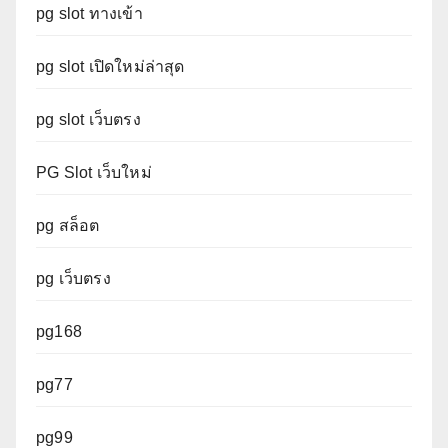
pg slot ทางเข้า
pg slot เปิดใหม่ล่าสุด
pg slot เว็บตรง
PG Slot เว็บใหม่
pg สล็อต
pg เว็บตรง
pg168
pg77
pg99