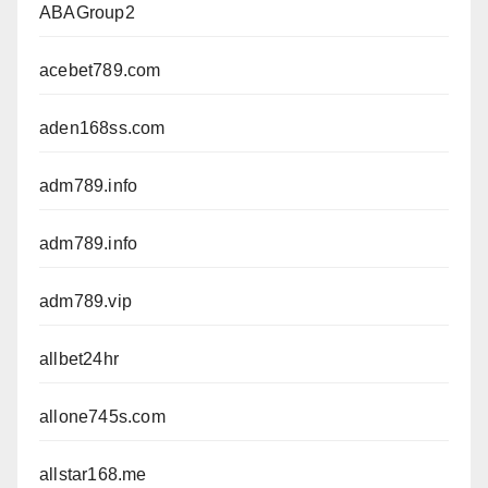
ABAGroup2
acebet789.com
aden168ss.com
adm789.info
adm789.info
adm789.vip
allbet24hr
allone745s.com
allstar168.me