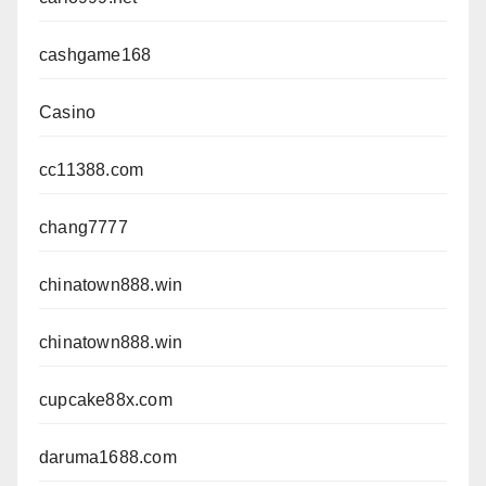
cashgame168
Casino
cc11388.com
chang7777
chinatown888.win
chinatown888.win
cupcake88x.com
daruma1688.com