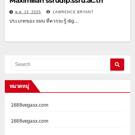
Maximilian ssrudlp.ssru.ac.th
พ.ค. 15, 2025
LAWRENCE BRYANT
ประเภทของ ssru ที่ควรจะรู้ dig…
หมวดหมู่
1688vegasx.com
1688vegasx.com