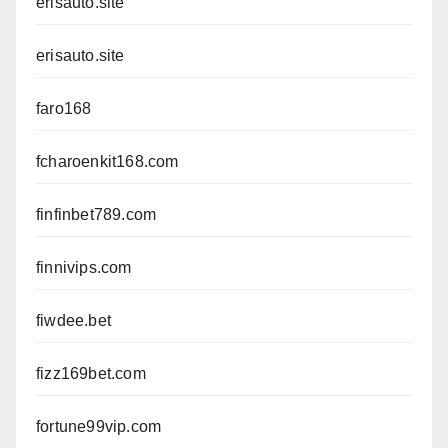
erisauto.site
erisauto.site
faro168
fcharoenkit168.com
finfinbet789.com
finnivips.com
fiwdee.bet
fizz169bet.com
fortune99vip.com