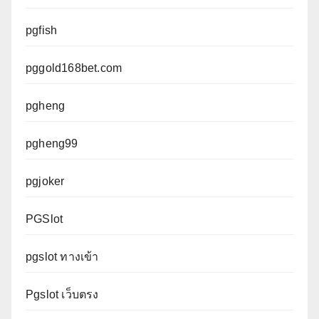
pgfish
pggold168bet.com
pgheng
pgheng99
pgjoker
PGSlot
pgslot ทางเข้า
Pgslot เว็บตรง