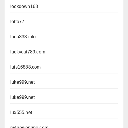
lockdown168
lotto77
luca333.info
luckycat789.com
luis16888.com
luke999.net
luke999.net
lux555.net
m4newonline.com