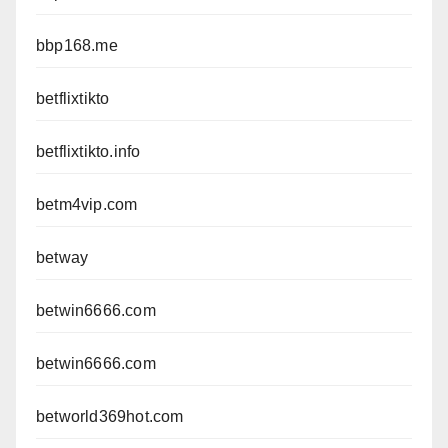
bbp168.me
betflixtikto
betflixtikto.info
betm4vip.com
betway
betwin6666.com
betwin6666.com
betworld369hot.com