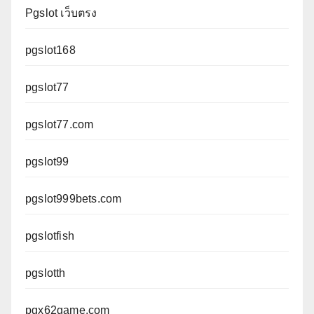
Pgslot เว็บตรง
pgslot168
pgslot77
pgslot77.com
pgslot99
pgslot999bets.com
pgslotfish
pgslotth
pgx62game.com