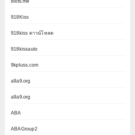
8lots.me
918Kiss
918kiss ดาวน์โหลด
918kissauto
9kpluss.com
a9a9.org
a9a9.org
ABA
ABAGroup2