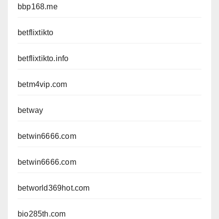
bbp168.me
betflixtikto
betflixtikto.info
betm4vip.com
betway
betwin6666.com
betwin6666.com
betworld369hot.com
bio285th.com