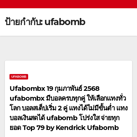
ป้ายกำกับ:
ufabomb
UFABOMB
Ufabombx 19 กุมภาพันธ์ 2568
ufabombx มีบอลครบทุกคู่ ให้เลือกแทงทั่ว
โลก บอลสเต็ปเริ่ม 2 คู่ แทงได้ไม่มีขั้นต่ำ แทง
บอลเงินสดได้ ufabomb โปร่งใส จ่ายทุก
ยอด Top 79 by Kendrick Ufabomb