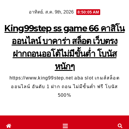
Skip
อาทิตย์. ส.ค. 9th, 2026
8:50:06 AM
to
content
King99step ss game 66 คาสิโน
ออนไลน์ บาคาร่า สล็อต เว็บตรง
ฝากถอนออโต้ไม่มีขั้นต่ำ โบนัส
หนักๆ
https://www.king99step.net aba slot เกมส์สล็อต
ออนไลน์ อันดับ 1 ฝาก ถอน ไม่มีขั้นต่ำ ฟรี โบนัส
500%