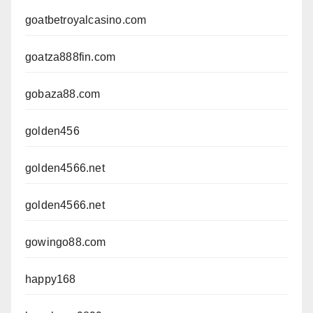
goatbetroyalcasino.com
goatza888fin.com
gobaza88.com
golden456
golden4566.net
golden4566.net
gowingo88.com
happy168