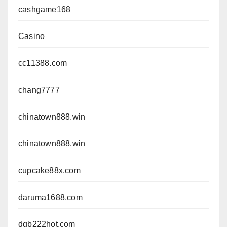
cashgame168
Casino
cc11388.com
chang7777
chinatown888.win
chinatown888.win
cupcake88x.com
daruma1688.com
dgb222hot.com