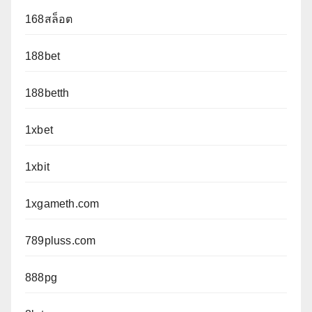
168สล็อต
188bet
188betth
1xbet
1xbit
1xgameth.com
789pluss.com
888pg