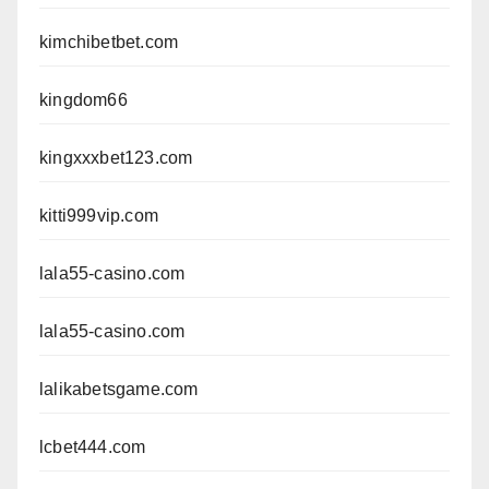
kimchibetbet.com
kingdom66
kingxxxbet123.com
kitti999vip.com
lala55-casino.com
lala55-casino.com
lalikabetsgame.com
lcbet444.com