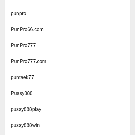
punpro
PunPro66.com
PunPro777
PunPro777.com
puntaek77
Pussy888
pussy888play
pussy888win