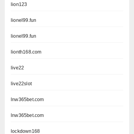
lion123
lionel99.fun
lionel99.fun
lionth168.com
live22
live22slot
lnw365bet.com
lnw365bet.com
lockdown168