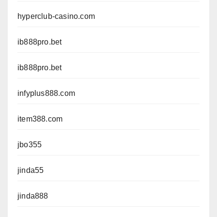
hyperclub-casino.com
ib888pro.bet
ib888pro.bet
infyplus888.com
item388.com
jbo355
jinda55
jinda888