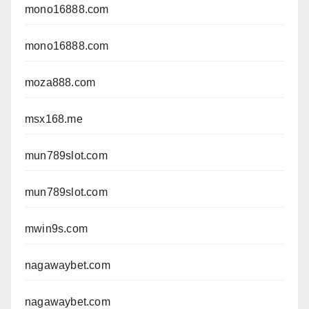
mono16888.com
mono16888.com
moza888.com
msx168.me
mun789slot.com
mun789slot.com
mwin9s.com
nagawaybet.com
nagawaybet.com