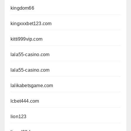
kingdom66
kingxxxbet123.com
kitti999vip.com
lala55-casino.com
lala55-casino.com
lalikabetsgame.com
lcbet444.com
lion123