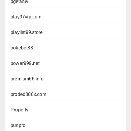
pgสล็อต
play97vip.com
playlist99.store
pokebet88
power999.net
premium66.info
proded888x.com
Property
punpro