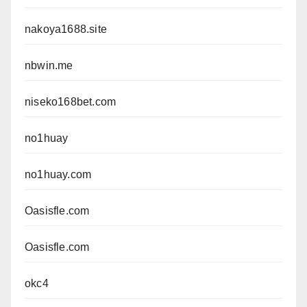
nakoya1688.site
nbwin.me
niseko168bet.com
no1huay
no1huay.com
Oasisfle.com
Oasisfle.com
okc4