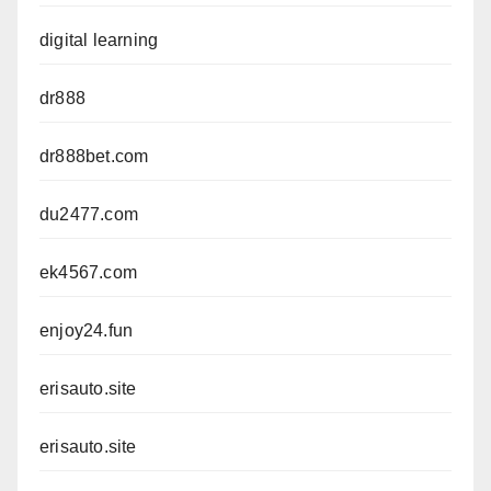
digital learning
dr888
dr888bet.com
du2477.com
ek4567.com
enjoy24.fun
erisauto.site
erisauto.site