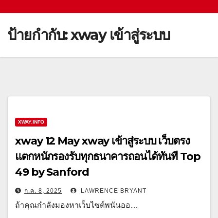
ป้ายกำกับ:
xway เข้าสู่ระบบ
XWAY.INFO
xway 12 May xway เข้าสู่ระบบ เว็บตรง
แตกหนักรองรับทุกธนาคารถอนได้ทันที Top
49 by Sanford
ก.ค. 8, 2025
LAWRENCE BRYANT
ถ้าคุณกำลังมองหาเว็บไซต์พนันออ…