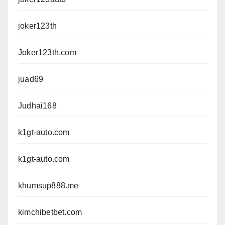
joker123th
Joker123th.com
juad69
Judhai168
k1gt-auto.com
k1gt-auto.com
khumsup888.me
kimchibetbet.com