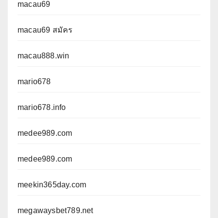
macau69
macau69 สมัคร
macau888.win
mario678
mario678.info
medee989.com
medee989.com
meekin365day.com
megawaysbet789.net