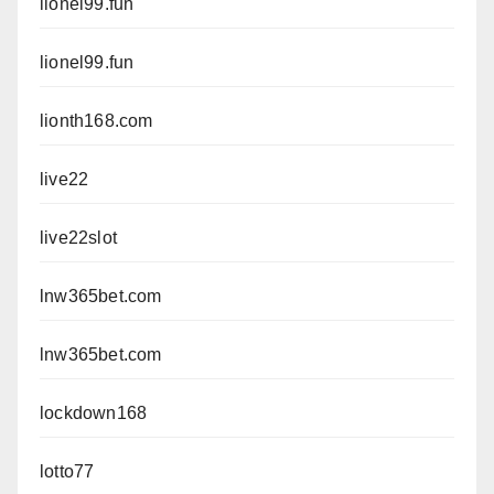
lionel99.fun
lionel99.fun
lionth168.com
live22
live22slot
lnw365bet.com
lnw365bet.com
lockdown168
lotto77