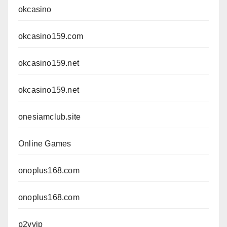
okcasino
okcasino159.com
okcasino159.net
okcasino159.net
onesiamclub.site
Online Games
onoplus168.com
onoplus168.com
p2vvip