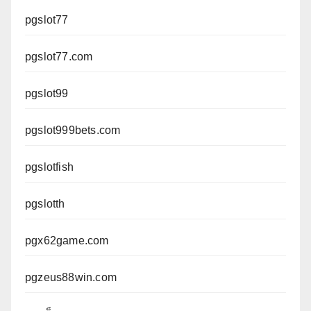
pgslot77
pgslot77.com
pgslot99
pgslot999bets.com
pgslotfish
pgslotth
pgx62game.com
pgzeus88win.com