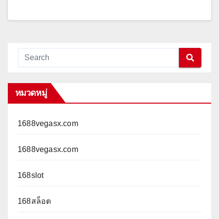
หมวดหมู่
1688vegasx.com
1688vegasx.com
168slot
168สล็อต