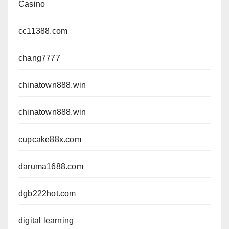
Casino
cc11388.com
chang7777
chinatown888.win
chinatown888.win
cupcake88x.com
daruma1688.com
dgb222hot.com
digital learning