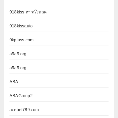
918kiss ดาวน์โหลด
918kissauto
9kpluss.com
a9a9.org
a9a9.org
ABA
ABAGroup2
acebet789.com