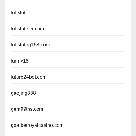
fullslot
fullsloteiei.com
fullslotpg168.com
funny18
future24bet.com
gaojing888
gem99ths.com
goatbetroyalcasino.com