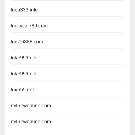
luca333.info
luckycat789.com
luis16888.com
luke999.net
luke999.net
lux555.net
m4newonline.com
m4newonline.com