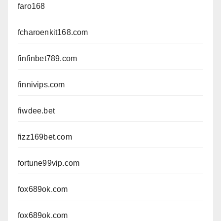
faro168
fcharoenkit168.com
finfinbet789.com
finnivips.com
fiwdee.bet
fizz169bet.com
fortune99vip.com
fox689ok.com
fox689ok.com