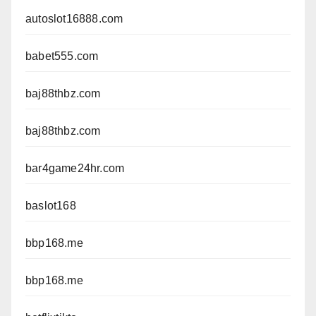
autoslot16888.com
babet555.com
baj88thbz.com
baj88thbz.com
bar4game24hr.com
baslot168
bbp168.me
bbp168.me