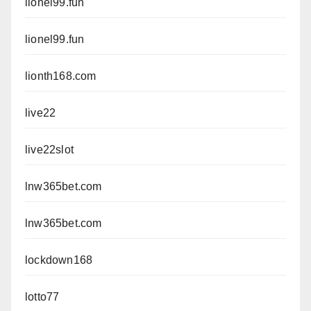
lionel99.fun
lionel99.fun
lionth168.com
live22
live22slot
lnw365bet.com
lnw365bet.com
lockdown168
lotto77