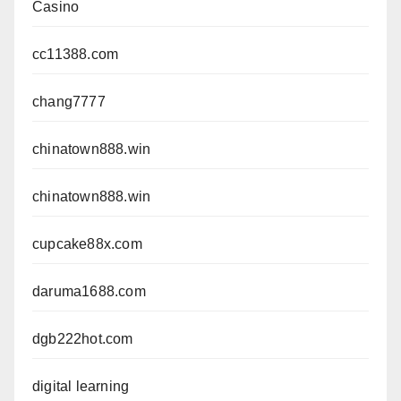
Casino
cc11388.com
chang7777
chinatown888.win
chinatown888.win
cupcake88x.com
daruma1688.com
dgb222hot.com
digital learning