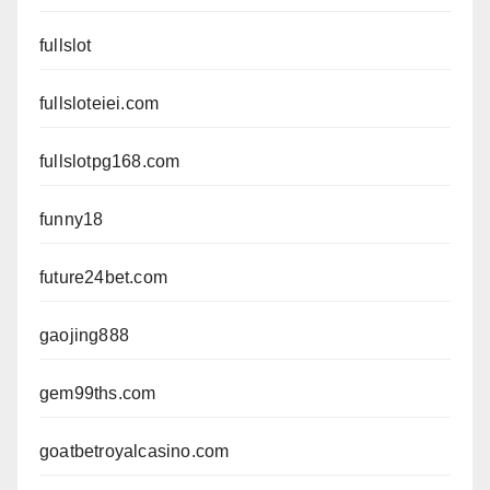
fullslot
fullsloteiei.com
fullslotpg168.com
funny18
future24bet.com
gaojing888
gem99ths.com
goatbetroyalcasino.com