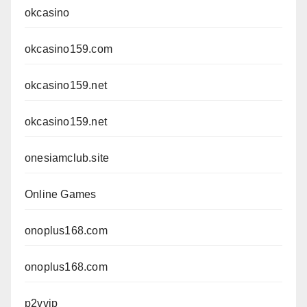
okcasino
okcasino159.com
okcasino159.net
okcasino159.net
onesiamclub.site
Online Games
onoplus168.com
onoplus168.com
p2vvip