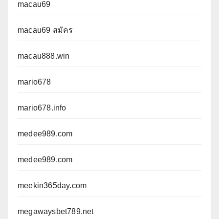
macau69
macau69 สมัคร
macau888.win
mario678
mario678.info
medee989.com
medee989.com
meekin365day.com
megawaysbet789.net