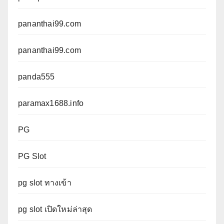
pananthai99.com
pananthai99.com
panda555
paramax1688.info
PG
PG Slot
pg slot ทางเข้า
pg slot เปิดใหม่ล่าสุด