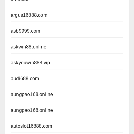
argus16888.com
asb9999.com
askwin88.online
askyouwin888 vip
audi688.com
aungpao168.online
aungpao168.online
autoslot16888.com