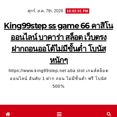
Skip
ศุกร์. ส.ค. 7th, 2026
10:02:02 PM
to
content
King99step ss game 66 คาสิโน
ออนไลน์ บาคาร่า สล็อต เว็บตรง
ฝากถอนออโต้ไม่มีขั้นต่ำ โบนัส
หนักๆ
https://www.king99step.net aba slot เกมส์สล็อต
ออนไลน์ อันดับ 1 ฝาก ถอน ไม่มีขั้นต่ำ ฟรี โบนัส
500%