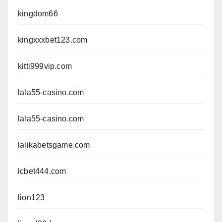
kingdom66
kingxxxbet123.com
kitti999vip.com
lala55-casino.com
lala55-casino.com
lalikabetsgame.com
lcbet444.com
lion123