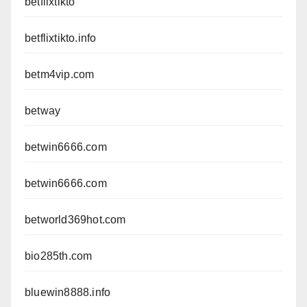
betflixtikto
betflixtikto.info
betm4vip.com
betway
betwin6666.com
betwin6666.com
betworld369hot.com
bio285th.com
bluewin8888.info