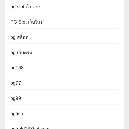
pg slot เว็บตรง
PG Slot เว็บใหม่
pg สล็อต
pg เว็บตรง
pg168
pg77
pg99
pgfish
pggold168bet.com