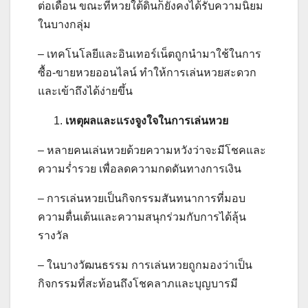
ต่อเดือน ขณะที่หวยใต้ดินก็ยังคงได้รับความนิยม
ในบางกลุ่ม
– เทคโนโลยีและอินเทอร์เน็ตถูกนำมาใช้ในการ
ซื้อ-ขายหวยออนไลน์ ทำให้การเล่นหวยสะดวก
และเข้าถึงได้ง่ายขึ้น
เหตุผลและแรงจูงใจในการเล่นหวย
– หลายคนเล่นหวยด้วยความหวังว่าจะมีโชคและ
ความร่ำรวย เพื่อลดความกดดันทางการเงิน
– การเล่นหวยเป็นกิจกรรมสันทนาการที่มอบ
ความตื่นเต้นและความสนุกร่วมกับการได้ลุ้น
รางวัล
– ในบางวัฒนธรรม การเล่นหวยถูกมองว่าเป็น
กิจกรรมที่สะท้อนถึงโชคลาภและบุญบารมี