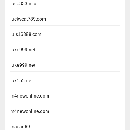
luca333.info
luckycat789.com
luis16888.com
luke999.net
luke999.net
lux555.net
m4newonline.com
m4newonline.com
macau69