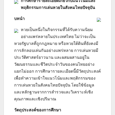
การศึกษารายละเอียดเกี่ยวกับแนวโน้มและ
พฤติกรรมการเล่นหวยในสังคมไทยปัจจุบัน
บทนำ
หวยเป็นหนึ่งในกิจกรรมที่ได้รับความนิยม
อย่างแพร่หลายในประเทศไทย ไม่ว่าจะเป็น
หวยรัฐบาลที่ถูกกฎหมาย หรือหวยใต้ดินที่ยังคงมี
การลักลอบเล่นกันอย่างแพร่หลาย การเล่นหวยมี
ประวัติศาสตร์ยาวนาน และผสมผสานอยู่ใน
วัฒนธรรมและชีวิตประจำวันของคนไทยอย่าง
แยกไม่ออก การศึกษารายละเอียดนี้มีวัตถุประสงค์
เพื่อทำความเข้าใจแนวโน้มและพฤติกรรมของ
การเล่นหวยในสังคมไทยปัจจุบัน โดยใช้ข้อมูล
และหลักฐานจากการสำรวจและวิเคราะห์เชิง
คุณภาพและเชิงปริมาณ
วัตถุประสงค์ของการศึกษา