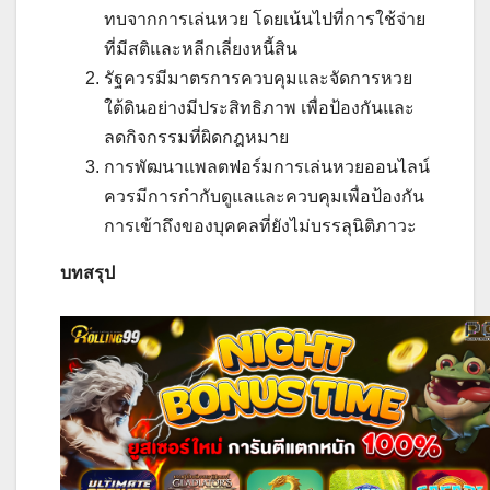
ทบจากการเล่นหวย โดยเน้นไปที่การใช้จ่าย
ที่มีสติและหลีกเลี่ยงหนี้สิน
รัฐควรมีมาตรการควบคุมและจัดการหวย
ใต้ดินอย่างมีประสิทธิภาพ เพื่อป้องกันและ
ลดกิจกรรมที่ผิดกฎหมาย
การพัฒนาแพลตฟอร์มการเล่นหวยออนไลน์
ควรมีการกำกับดูแลและควบคุมเพื่อป้องกัน
การเข้าถึงของบุคคลที่ยังไม่บรรลุนิติภาวะ
บทสรุป