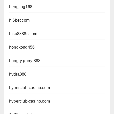
hengjing168
hi6bet.com
hiso8888s.com
hongkong456
hungry purry 888
hydra888
hyperclub-casino.com
hyperclub-casino.com