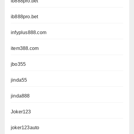
ib888pro.bet
ib888pro.bet
infyplus888.com
item388.com
jbo355
jinda55
jinda888
Joker123
joker123auto