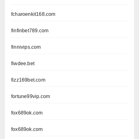
fcharoenkit168.com
finfinbet789.com
finnivips.com
fiwdee.bet
fizz169bet.com
fortune99vip.com
fox689ok.com
fox689ok.com