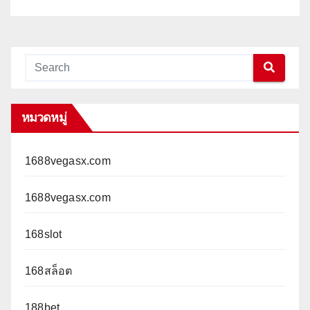
หมวดหมู่
1688vegasx.com
1688vegasx.com
168slot
168สล็อต
188bet