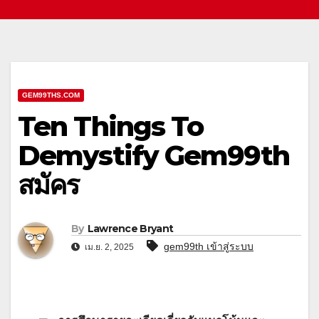
GEM99THS.COM
Ten Things To
Demystify Gem99th
สมัคร
By
Lawrence Bryant
gem99th เข้าสู่ระบบ
เม.ย. 2, 2025