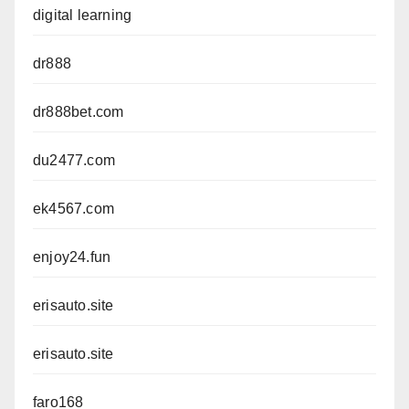
digital learning
dr888
dr888bet.com
du2477.com
ek4567.com
enjoy24.fun
erisauto.site
erisauto.site
faro168