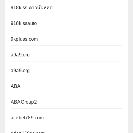
918kiss ดาวน์โหลด
918kissauto
9kpluss.com
a9a9.org
a9a9.org
ABA
ABAGroup2
acebet789.com