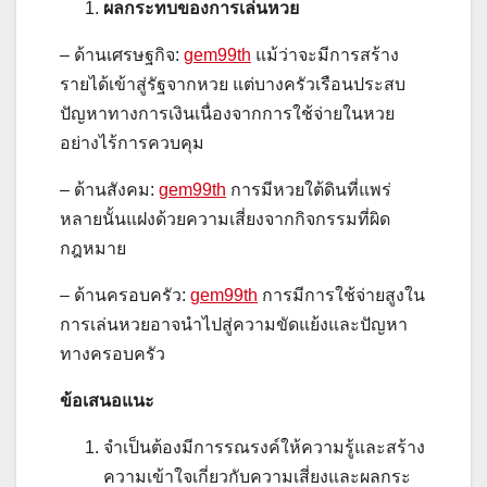
ผลกระทบของการเล่นหวย
– ด้านเศรษฐกิจ:
gem99th
แม้ว่าจะมีการสร้าง
รายได้เข้าสู่รัฐจากหวย แต่บางครัวเรือนประสบ
ปัญหาทางการเงินเนื่องจากการใช้จ่ายในหวย
อย่างไร้การควบคุม
– ด้านสังคม:
gem99th
การมีหวยใต้ดินที่แพร่
หลายนั้นแฝงด้วยความเสี่ยงจากกิจกรรมที่ผิด
กฎหมาย
– ด้านครอบครัว:
gem99th
การมีการใช้จ่ายสูงใน
การเล่นหวยอาจนำไปสู่ความขัดแย้งและปัญหา
ทางครอบครัว
ข้อเสนอแนะ
จำเป็นต้องมีการรณรงค์ให้ความรู้และสร้าง
ความเข้าใจเกี่ยวกับความเสี่ยงและผลกระ