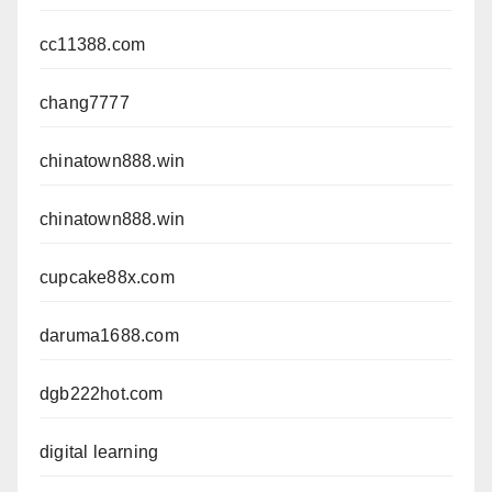
cc11388.com
chang7777
chinatown888.win
chinatown888.win
cupcake88x.com
daruma1688.com
dgb222hot.com
digital learning