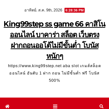
Skip
อาทิตย์. ส.ค. 9th, 2026
6:28:37 PM
to
content
King99step ss game 66 คาสิโน
ออนไลน์ บาคาร่า สล็อต เว็บตรง
ฝากถอนออโต้ไม่มีขั้นต่ำ โบนัส
หนักๆ
https://www.king99step.net aba slot เกมส์สล็อต
ออนไลน์ อันดับ 1 ฝาก ถอน ไม่มีขั้นต่ำ ฟรี โบนัส
500%