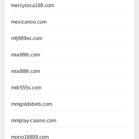
mercyrosa168.com
mexicanoo.com
mfj889xx.com
mia88th.com
mia88th.com
mib555s.com
mmgoldsbets.com
mmplay-casino.com
mono16888.com