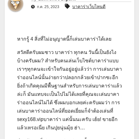
บาคาร่าเว็บไหนดี
ก.ค. 25, 2023
หากรู้ 4 สิ่งที่ไม่อนุญาตนี้ก็เล่นบาคาร่าได้เลย
สวัสดีครับผมชาว บาคาร่า ทุกคน วันนี้เป็นยังไง
บ้างครับผม? สำหรับคนเล่นเว็บไซต์บาคาร่าแบบ
เราๆทุกคนจะเข้าใจกันอยู่อยู่แล้วว่า การเล่นบาคา
ร่าออนไลน์นั้นง่ายกว่าปลอกกล้วยเข้าปากซะอีก
ยิ่งถ้าเกิดคุณมีพื้นฐานสำหรับการเล่นบาคาร่าแล้ว
ล่ะก็ มันแทบจะเป็นไปไม่ได้เลยที่คุณจะเล่นบาคา
ร่าออนไลน์ไม่ได้ ซึ่งผมบอกเลยค่ะครับผมว่า การ
เล่นบาคาร่าออนไลน์ที่ยอดเยี่ยมก็จำต้องเล่นที่
sexy168.vipบาคาร่า แค่นั้นนะครับ เฮ้ย! ขายอีก
แล้วเหรอเนี่ย เกินปุยนุ่นมุ้ย ฮ่า…