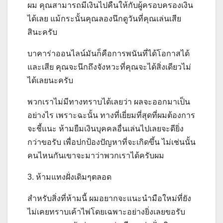
ผม คุณสามารถมีเงินไปคืนให้กับผู้ครอบครองเงิน
ได้เลย แม้กระนั้นคุณลองนึกดูวันที่คุณเล่นเสีย
สินะครับ
บาคาร่าออนไลน์มันก็คือการพนันที่ได้โอกาสได้
และเสีย คุณจะนึกถึงจังหวะที่คุณจะได้สิ่งเดียวไม่
ได้เลยนะครับ
พวกเราไม่มีทางทราบได้เลยว่า ผลจะออกมาเป็น
อย่างไร เพราะฉะนั้น ทางที่เยี่ยมที่สุดที่ผมต้องการ
จะชี้แนะ ห้ามยืมเงินบุคคลอื่นเล่นไปเลยจะดียิ่ง
กว่าขอรับ เพื่อปกป้องปัญหาที่จะเกิดขึ้น ไม่เช่นนั้น
คนไหนกันเขาจะมาว่าพวกเราได้ครับผม
3. ห้ามแทงฝั่งเดิมๆตลอด
สำหรับสิ่งที่ห้ามนี้ ผมอยากจะแนะนำมือใหม่ที่ยัง
ไม่เคยทราบเค้าไพ่โดยเฉพาะอย่างยิ่งเลยขอรับ