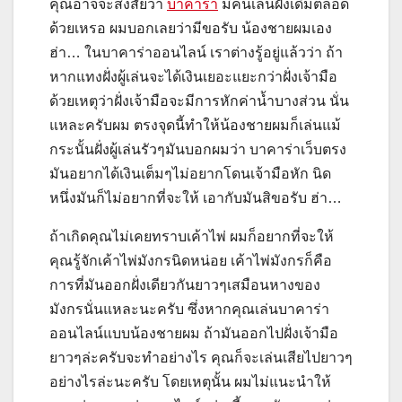
คุณอาจจะสงสัยว่า
บาคาร่า
มีคนเล่นฝั่งเดิมตลอด
ด้วยเหรอ ผมบอกเลยว่ามีขอรับ น้องชายผมเอง
ฮ่า… ในบาคาร่าออนไลน์ เราต่างรู้อยู่แล้วว่า ถ้า
หากแทงฝั่งผู้เล่นจะได้เงินเยอะแยะกว่าฝั่งเจ้ามือ
ด้วยเหตุว่าฝั่งเจ้ามือจะมีการหักค่าน้ำบางส่วน นั่น
แหละครับผม ตรงจุดนี้ทำให้น้องชายผมก็เล่นแม้
กระนั้นฝั่งผู้เล่นรัวๆมันบอกผมว่า บาคาร่าเว็บตรง
มันอยากได้เงินเต็มๆไม่อยากโดนเจ้ามือหัก นิด
หนึ่งมันก็ไม่อยากที่จะให้ เอากับมันสิขอรับ ฮ่า…
ถ้าเกิดคุณไม่เคยทราบเค้าไพ่ ผมก็อยากที่จะให้
คุณรู้จักเค้าไพ่มังกรนิดหน่อย เค้าไพ่มังกรก็คือ
การที่มันออกฝั่งเดียวกันยาวๆเสมือนหางของ
มังกรนั่นแหละนะครับ ซึ่งหากคุณเล่นบาคาร่า
ออนไลน์แบบน้องชายผม ถ้ามันออกไปฝั่งเจ้ามือ
ยาวๆล่ะครับจะทำอย่างไร คุณก็จะเล่นเสียไปยาวๆ
อย่างไรล่ะนะครับ โดยเหตุนั้น ผมไม่แนะนำให้