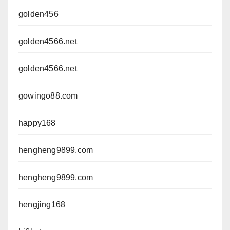
golden456
golden4566.net
golden4566.net
gowingo88.com
happy168
hengheng9899.com
hengheng9899.com
hengjing168