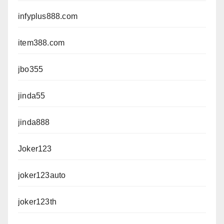
infyplus888.com
item388.com
jbo355
jinda55
jinda888
Joker123
joker123auto
joker123th