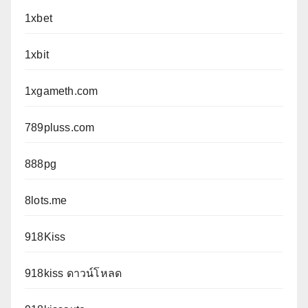
1xbet
1xbit
1xgameth.com
789pluss.com
888pg
8lots.me
918Kiss
918kiss ดาวน์โหลด