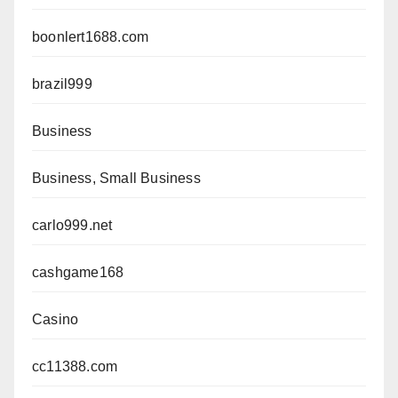
boonlert1688.com
brazil999
Business
Business, Small Business
carlo999.net
cashgame168
Casino
cc11388.com