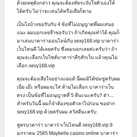
ด้วยเหตุดังกล่าว คุณจะต้องหัดระงับใจตัวเองให้
ได้ครับ ไม่ว่าจะเล่นได้หรือเสียก็ตาม
เป็นไงบ้างขอรับกับ 4 ข้อที่ไม่อนุญาตที่ผมเสนอ
แนะ ผมบอกเลยจ๊าขอรับว่า ถ้าเกิดคุณทำได้ คุณก็
มาเล่นบาคาร่าออนไลน์กับ sexy168.vip บาคาร่า
เว็บไหนดี ได้เลยครับ ซึ่งผมบอกเลยค่ะครับว่า ถ้า
คุณจะเลือกเว็บไซต์บาคาร่าดีๆสักเว็บ แล้วคุณไม่
เลือก sexy168.vip
คุณจะต้องเสียใจอย่างแน่แท้ นี่ผมมิได้ข่มขู่ครับผม
เนี่ย เอ๊ะ หรือผมจะใส่ ห้ามไม่เลือก บาคาร่าเว็บ
ตรง เป็นข้อที่ไม่อนุญาตที่ 5 ดีนะนะครับ? ฮ่า…
สำหรับวันนี้ ผมก็จำต้องขอตัวลาไปก่อน ขอฝาก
sexy168.vip ด้วยครับผม สวัสดีนะครับ
สูตรบาคาร่า บาคาร่าเว็บไหนดี sexy168.vip 9
มกราคม 2565 Maybelle casino online บาคาร่า