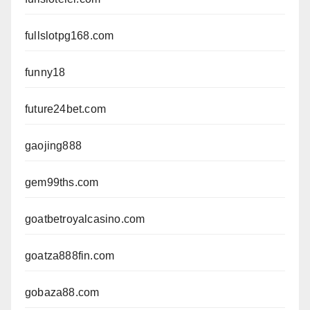
fullslotpg168.com
funny18
future24bet.com
gaojing888
gem99ths.com
goatbetroyalcasino.com
goatza888fin.com
gobaza88.com