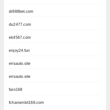
dr888bet.com
du2477.com
ek4567.com
enjoy24.fun
erisauto.site
erisauto.site
faro168
fcharoenkit168.com