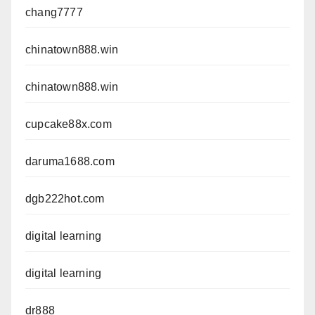
chang7777
chinatown888.win
chinatown888.win
cupcake88x.com
daruma1688.com
dgb222hot.com
digital learning
digital learning
dr888