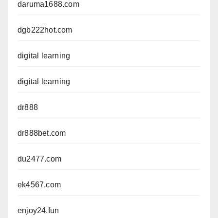
daruma1688.com
dgb222hot.com
digital learning
digital learning
dr888
dr888bet.com
du2477.com
ek4567.com
enjoy24.fun