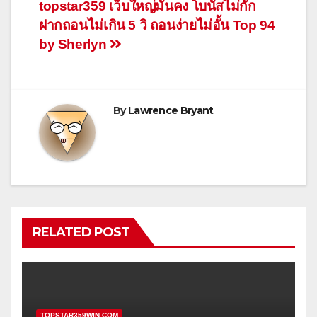
topstar359 เว็บใหญ่มั่นคง โบนัสไม่กั๊ก
เรื่อง
ฝากถอนไม่เกิน 5 วิ ถอนง่ายไม่อั้น Top 94
by Sherlyn
By
Lawrence Bryant
RELATED POST
TOPSTAR359WIN.COM