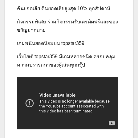
คืนยอดเสีย คืนยอดเสียสูงสุด 10% ทุกสัปดาห์
กิจกรรมพิเศษ ร่วมกิจกรรมรับเครดิตฟรีและของ
ขวัญมากมาย
เกมพนันยอดนิยมบน topstar359
เว็บไซต์ topstar359 มีเกมหลายชนิด ครอบคลุม
ความปรารถนาของผู้เล่นทุกกรุ๊ป