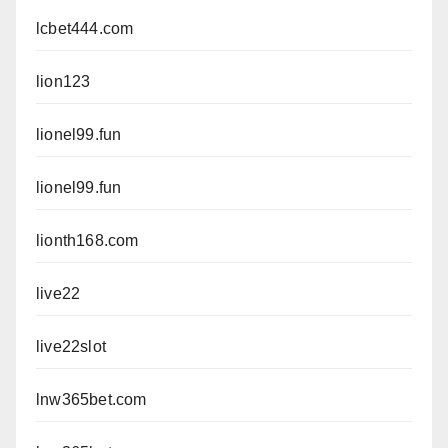
lcbet444.com
lion123
lionel99.fun
lionel99.fun
lionth168.com
live22
live22slot
lnw365bet.com