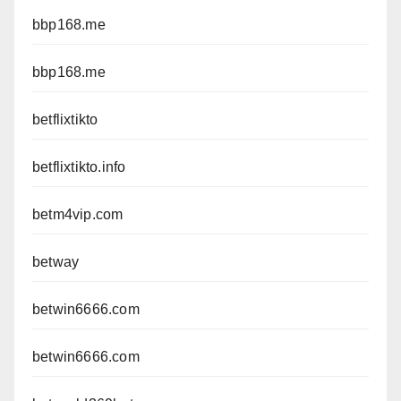
bbp168.me
bbp168.me
betflixtikto
betflixtikto.info
betm4vip.com
betway
betwin6666.com
betwin6666.com