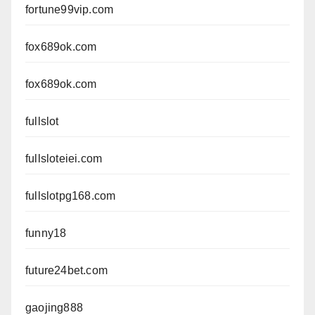
fortune99vip.com
fox689ok.com
fox689ok.com
fullslot
fullsloteiei.com
fullslotpg168.com
funny18
future24bet.com
gaojing888