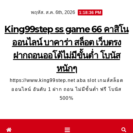
Skip
พฤหัส. ส.ค. 6th, 2026
1:18:37 PM
to
content
King99step ss game 66 คาสิโน
ออนไลน์ บาคาร่า สล็อต เว็บตรง
ฝากถอนออโต้ไม่มีขั้นต่ำ โบนัส
หนักๆ
https://www.king99step.net aba slot เกมส์สล็อต
ออนไลน์ อันดับ 1 ฝาก ถอน ไม่มีขั้นต่ำ ฟรี โบนัส
500%