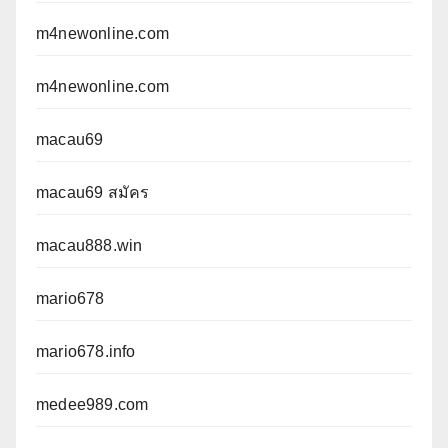
m4newonline.com
m4newonline.com
macau69
macau69 สมัคร
macau888.win
mario678
mario678.info
medee989.com