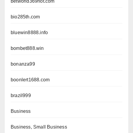
betworld369hot.com
bio285th.com
bluewin8888.info
bombet888.win
bonanza99
boonlert1688.com
brazil999
Business
Business, Small Business