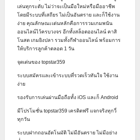
เล่นทุกระดับ ไม่ว่าจะเป็นมือใหม่หรือมืออาชีพ
โดยมีระบบที่เสถียร ไม่เป็นอันตราย และก็ใช้งาน
ง่าย คุณลักษณะเด่นหลักคือการรวมเกมพนัน
ออนไลน์ไว้ครบวงจร อีกทั้งสล็อตออนไลน์ คาสิ
โนสด เกมยิงปลา รวมทั้งกีฬาออนไลน์ พร้อมการ
ให้บริการลูกค้าตลอด 1 วัน
จุดเด่นของ topstar359
ระบบสมัครและเข้าระบบที่รวดเร็วทันใจ ใช้งาน
ง่าย
รองรับการเล่นผ่านมือถือทั้ง iOS และก็ Android
มีโปรโมชั่น topstar359 เครดิตฟรี แจกจริงทุกวี่
ทุกวัน
ระบบฝากถอนอัตโนมัติ ไม่มีอันตราย ไม่มีอย่าง