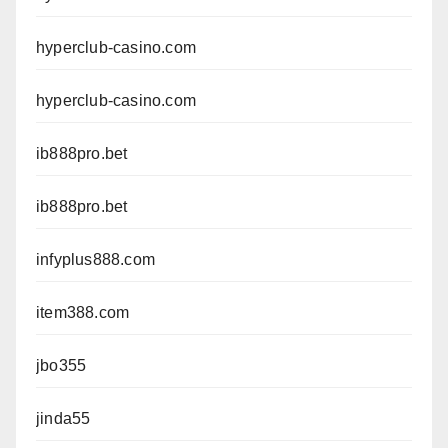
hyperclub-casino.com
hyperclub-casino.com
ib888pro.bet
ib888pro.bet
infyplus888.com
item388.com
jbo355
jinda55