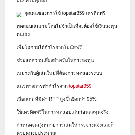
อื่นๆครบทุกลีก
จุดเด่นของการใช้ topstar359 เครดิตฟรี
ทดสอบเล่นเกมโดยไม่จำเป็นที่จะต้องใช้เงินลงทุน
ตนเอง
เพิ่มโอกาสได้กำไรจากโบนัสฟรี
ช่วยลดความเสี่ยงสำหรับในการลงทุน
เหมาะกับผู้เล่นใหม่ที่ต้องการทดลองระบบ
แนวทางการทำกำไรจาก
topstar359
เลือกเกมที่มีค่า RTP สูงขึ้นยิ่งกว่า 95%
ใช้เครดิตฟรีในการทดสอบเล่นก่อนลงทุนจริง
กำหนดจุดมุ่งหมายการเล่นให้กระจ่างแจ้งและก็
ควบคุมงบประมาณ