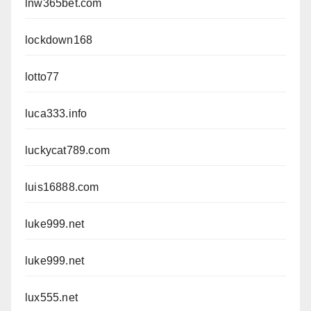
lnw365bet.com
lockdown168
lotto77
luca333.info
luckycat789.com
luis16888.com
luke999.net
luke999.net
lux555.net