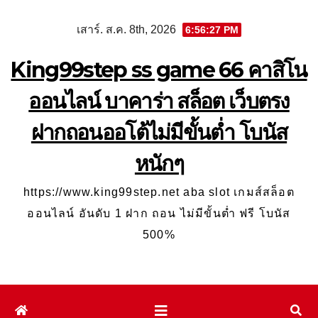
Skip
เสาร์. ส.ค. 8th, 2026
6:56:28 PM
to
content
King99step ss game 66 คาสิโน
ออนไลน์ บาคาร่า สล็อต เว็บตรง
ฝากถอนออโต้ไม่มีขั้นต่ำ โบนัส
หนักๆ
https://www.king99step.net aba slot เกมส์สล็อต
ออนไลน์ อันดับ 1 ฝาก ถอน ไม่มีขั้นต่ำ ฟรี โบนัส
500%