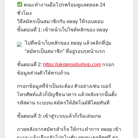
คณะทำงานมือโปรพร้อมดูแลตลอด 24
ชั่วโมง
วิธีสมัครเป็นสมาชิกกับ xway ให้รอบคอบ
ขั้นตอนที่ 1: เข้าหน้าเว็บไซต์หลักของ xway
ไปที่หน้าเว็บหลักของ xway แล้วคลิกที่ปุ่ม
“สมัครเป็นสมาชิก” ที่อยู่รอบๆหน้าแรก
ขั้นตอนที่ 2:
https://uksteroidsshop.com
กรอก
ข้อมูลส่วนตัวให้ครบถ้วน
กรอกข้อมูลที่จำเป็นจะต้อง ตัวอย่างเช่น เบอร์
โทรศัพท์แล้วก็บัญชีธนาคาร แล้วหลังจากนั้นตั้ง
รหัสผ่าน ระบบจะสมัครให้อัตโนมัติโดยทันที
ขั้นตอนที่ 3: เข้าสู่ระบบแล้วก็เริ่มเล่นเกม
ภายหลังจากสมัครสำเร็จ ให้กระทำการ xway เข้า
ระบบ แล้วเลือกรับโปรโมชั่น xway เครดิตฟรี ต่อ