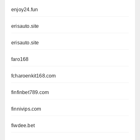
enjoy24.fun
erisauto.site
erisauto.site
faro168
fcharoenkit168.com
finfinbet789.com
finnivips.com
fiwdee.bet