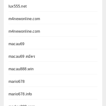
lux555.net
m4newonline.com
m4newonline.com
macau69
macau69 สมัคร
macau888.win
mario678
mario678.info