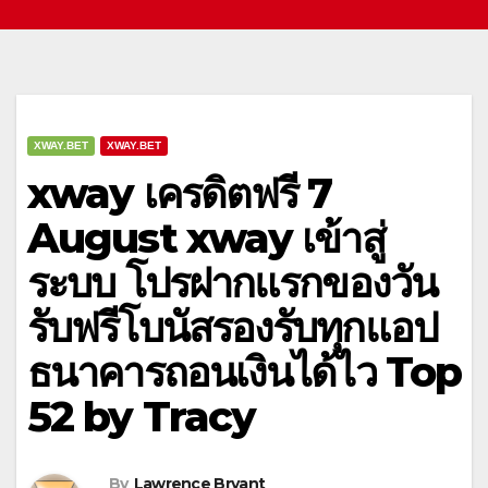
XWAY.BET
XWAY.BET
xway เครดิตฟรี 7
August xway เข้าสู่
ระบบ โปรฝากแรกของวัน
รับฟรีโบนัสรองรับทุกแอป
ธนาคารถอนเงินได้ไว Top
52 by Tracy
By
Lawrence Bryant