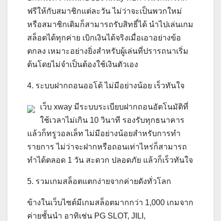
ฟรีให้กับสมาชิกแต่ละวัน ไม่ว่าจะเป็นพวกใหม่
หรือสมาชิกเดิมก็สามารถรับสิทธิ์ได้ นำไปเล่นเกม
สล็อตได้ทุกค่าย เบิกเงินได้จริงเมื่อเอาอย่างข้อ
ตกลง เหมาะอย่างยิ่งสำหรับผู้เล่นที่ปรารถนาเริ่ม
ต้นโดยไม่จำเป็นต้องใช้เงินตัวเอง
4. ระบบฝากถอนออโต้ ไม่มีอย่างน้อย เร็วทันใจ
เว็บ xway มีระบบระเบียบฝากถอนอัตโนมัติที่
ใช้เวลาไม่เกิน 10 วินาที รองรับทุกธนาคาร
แล้วก็ทรูวอลเล็ท ไม่มีอย่างน้อยสำหรับการทำ
รายการ ไม่ว่าจะฝากหรือถอนเท่าไหร่ก็สามารถ
ทำได้ตลอด 1 วัน สะดวก ปลอดภัย แล้วก็เร็วทันใจ
5. รวมเกมสล็อตแตกง่ายจากค่ายดังทั่วโลก
ข้างในเว็บไซต์มีเกมสล็อตมากกว่า 1,000 เกมจาก
ค่ายชั้นนำ อาทิเช่น PG SLOT, JILI,