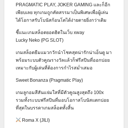
PRAGMATIC PLAY, JOKER GAMING และก็อีก
เพียบเลย ทุกเกมถูกคัดสรรมาเป็นพิเศษเพื่อผู้เล่น
ได้โอกาสรับโบนัสก้อนโตได้ง่ายดายยิ่งกว่าเดิม
ชี้แนะเกมสล็อตยอดฮิตในเว็บ xway
Lucky Neko (PG SLOT)
เกมสล็อตธีมแมวกวักนำโชคสุดน่ารักน่าเอ็นดู มา
พร้อมระบบตัวคูณรางวัลแล้วก็ฟรีสปินที่ออกบ่อย
เหมาะกับผู้เล่นที่ต้องการกำไรสม่ำเสมอ
Sweet Bonanza (Pragmatic Play)
เกมลูกอมสีสันแจ่มใสที่มีตัวคูณสูงสุดถึง 100x
รวมทั้งระบบฟรีสปินที่มอบโอกาสโบนัสแตกบ่อย
ที่สุดในบรรดาเกมสล็อตทั้งสิ้น
Roma X (JILI)