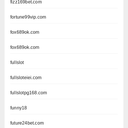
fizz169bet.com
fortune99vip.com
fox689ok.com
fox689ok.com
fullslot
fullsloteiei.com
fullslotpg168.com
funny18
future24bet.com