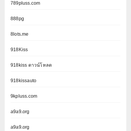
789pluss.com
888pg
8lots.me
918Kiss
918kiss ดาวน์โหลด
918kissauto
9kpluss.com
a9a9.org
a9a9.org