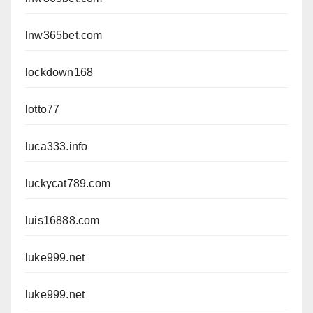
lnw365bet.com
lockdown168
lotto77
luca333.info
luckycat789.com
luis16888.com
luke999.net
luke999.net