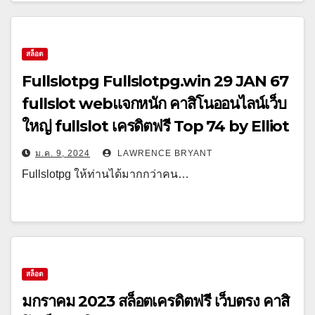
สล็อต
Fullslotpg Fullslotpg.win 29 JAN 67
fullslot webแจกหนัก คาสิโนออนไลน์เว็บ
ใหญ่ fullslot เครดิตฟรี Top 74 by Elliot
ม.ค. 9, 2024
LAWRENCE BRYANT
Fullslotpg ให้ท่านได้มากกว่าคน…
สล็อต
มกราคม 2023 สล็อตเครดิตฟรี เว็บตรง คาสิ