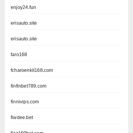
enjoy24.fun
erisauto.site
erisauto.site
faro168
fcharoenkit168.com
finfinbet789.com
finnivips.com
fiwdee.bet