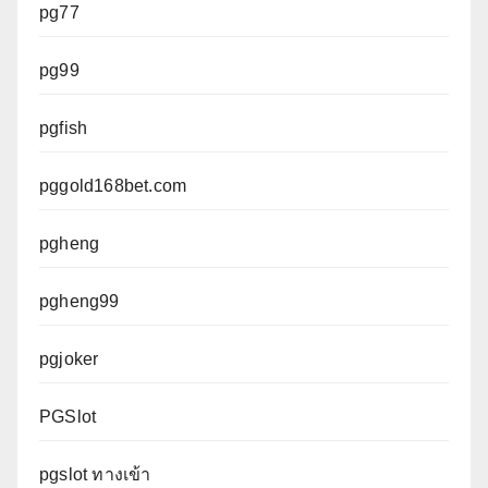
pg77
pg99
pgfish
pggold168bet.com
pgheng
pgheng99
pgjoker
PGSlot
pgslot ทางเข้า