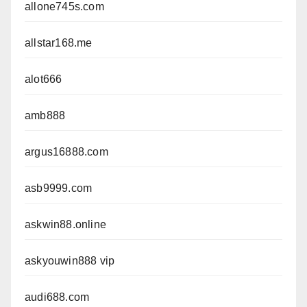
allone745s.com
allstar168.me
alot666
amb888
argus16888.com
asb9999.com
askwin88.online
askyouwin888 vip
audi688.com