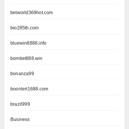
betworld369hot.com
bio285th.com
bluewin8888.info
bombet888.win
bonanza99
boonlert1688.com
brazil999
Business