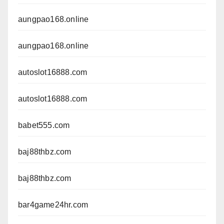
aungpao168.online
aungpao168.online
autoslot16888.com
autoslot16888.com
babet555.com
baj88thbz.com
baj88thbz.com
bar4game24hr.com