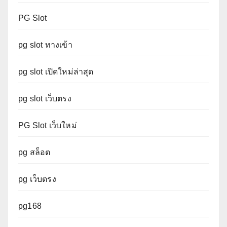
PG Slot
pg slot ทางเข้า
pg slot เปิดใหม่ล่าสุด
pg slot เว็บตรง
PG Slot เว็บใหม่
pg สล็อต
pg เว็บตรง
pg168