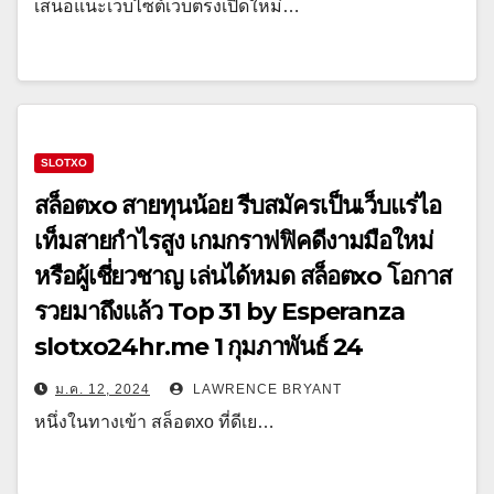
เสนอแนะเว็บไซต์เว็บตรงเปิดใหม่…
SLOTXO
สล็อตxo สายทุนน้อย รีบสมัครเป็นเว็บแร่ไอ
เท็มสายกำไรสูง เกมกราฟฟิคดีงามมือใหม่
หรือผู้เชี่ยวชาญ เล่นได้หมด สล็อตxo โอกาส
รวยมาถึงแล้ว Top 31 by Esperanza
slotxo24hr.me 1 กุมภาพันธ์ 24
ม.ค. 12, 2024
LAWRENCE BRYANT
หนึ่งในทางเข้า สล็อตxo ที่ดีเย…