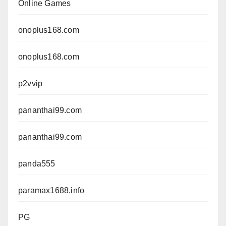
Online Games
onoplus168.com
onoplus168.com
p2vvip
pananthai99.com
pananthai99.com
panda555
paramax1688.info
PG