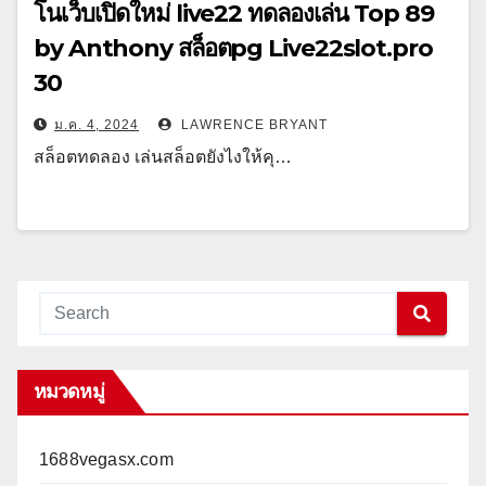
โนเว็บเปิดใหม่ live22 ทดลองเล่น Top 89
by Anthony สล็อตpg Live22slot.pro
30
ม.ค. 4, 2024
LAWRENCE BRYANT
สล็อตทดลอง เล่นสล็อตยังไงให้คุ…
หมวดหมู่
1688vegasx.com