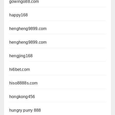
gowingo88.com
happy168
hengheng9899.com
hengheng9899.com
hengjing168
hi6bet.com
hiso8888s.com
hongkong456
hungry purry 888